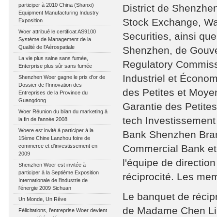
participer à 2010 China (Shanxi)
District de Shenzhe
Equipment Manufacturing Industry
Stock Exchange, Wa
Exposition
Woer attribué le certificat AS9100
Securities, ainsi q
Système de Management de la
Qualité de l'Aérospatiale
Shenzhen, de Gouver
La vie plus saine sans fumée,
Regulatory Commissi
Enterprise plus sûr sans fumée
Industriel et Écono
Shenzhen Woer gagne le prix d'or de
Dossier de l'Innovation des
des Petites et Moy
Entreprises de la Province du
Guangdong
Garantie des Petite
Woer Réunion du bilan du marketing à
tech Investissement 
la fin de l'année 2008
Woere est invité à participer à la
Bank Shenzhen Bran
15ème Chine Lanzhou foire de
commerce et d’investissement en
Commercial Bank etc
2009
l'équipe de direction
Shenzhen Woer est invitée à
participer à la Septième Exposition
réciprocité. Les mem
Internationale de l'industrie de
l'énergie 2009 Sichuan
Le banquet de récipro
Un Monde, Un Rêve
de Madame Chen Li, 
Félicitations, l’entreprise Woer devient