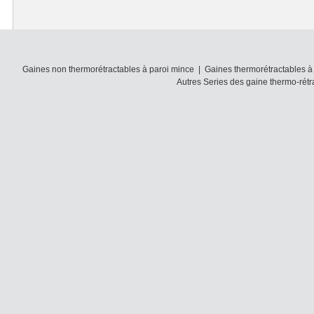
Gaines non thermorétractables à paroi mince
|
Gaines thermorétractables à
Autres Series des gaine thermo-rétr