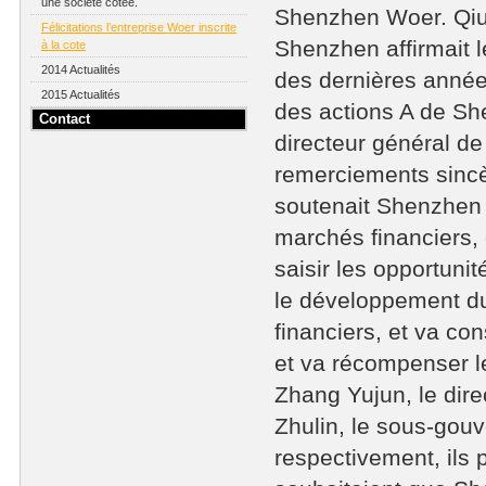
une société cotée.
Shenzhen Woer. Qiu 
Félicitations l’entreprise Woer inscrite
Shenzhen affirmait
à la cote
2014 Actualités
des dernières année
2015 Actualités
des actions A de Sh
Contact
directeur général de
remerciements sincèr
soutenait Shenzhen 
marchés financiers,
saisir les opportuni
le développement du
financiers, et va co
et va récompenser le
Zhang Yujun, le dir
Zhulin, le sous-gouv
respectivement, ils p