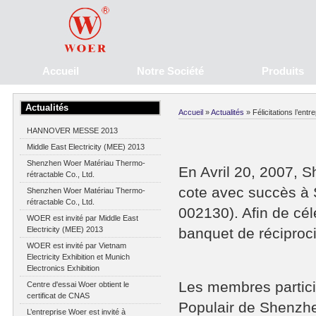
Accueil
Notre Société
Produits
Actualités
Accueil
»
Actualités
» Félicitations l’entr
HANNOVER MESSE 2013
Middle East Electricity (MEE) 2013
Shenzhen Woer Matériau Thermo-
En Avril 20, 2007, 
rétractable Co., Ltd.
cote avec succès à
Shenzhen Woer Matériau Thermo-
rétractable Co., Ltd.
002130). Afin de cé
WOER est invité par Middle East
Electricity (MEE) 2013
banquet de réciproci
WOER est invité par Vietnam
Electricity Exhibition et Munich
Electronics Exhibition
Les membres particip
Centre d'essai Woer obtient le
certificat de CNAS
Populair de Shenzhe
L’entreprise Woer est invité à