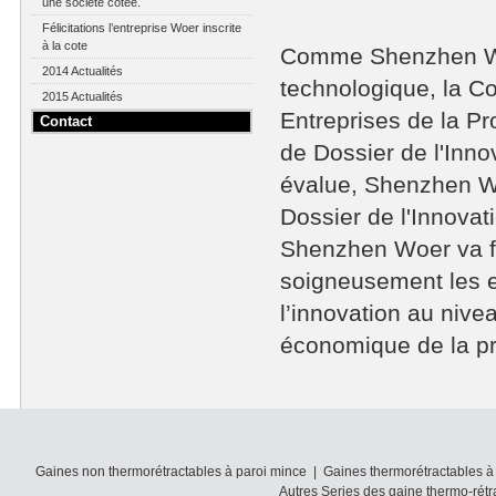
une société cotée.
Félicitations l’entreprise Woer inscrite
à la cote
Comme Shenzhen Woe
2014 Actualités
technologique, la Co
2015 Actualités
Entreprises de la P
Contact
de Dossier de l'Inn
évalue, Shenzhen Wo
Dossier de l'Innova
Shenzhen Woer va fai
soigneusement les ex
l’innovation au nive
économique de la p
Gaines non thermorétractables à paroi mince
|
Gaines thermorétractables à
Autres Series des gaine thermo-rétr