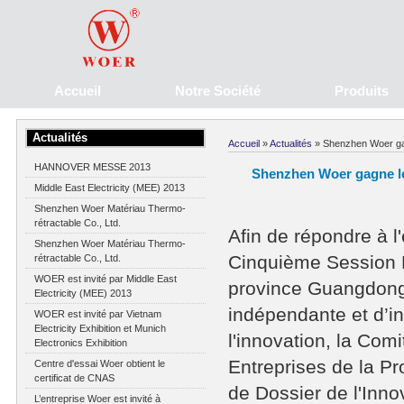
Accueil
Notre Société
Produits
Actualités
Accueil
»
Actualités
» Shenzhen Woer gagn
HANNOVER MESSE 2013
Shenzhen Woer gagne le 
Middle East Electricity (MEE) 2013
Shenzhen Woer Matériau Thermo-
rétractable Co., Ltd.
Afin de répondre à l
Shenzhen Woer Matériau Thermo-
Cinquième Session P
rétractable Co., Ltd.
WOER est invité par Middle East
province Guangdong, 
Electricity (MEE) 2013
indépendante et d’in
WOER est invité par Vietnam
Electricity Exhibition et Munich
l'innovation, la Com
Electronics Exhibition
Entreprises de la P
Centre d'essai Woer obtient le
certificat de CNAS
de Dossier de l'Inn
L’entreprise Woer est invité à