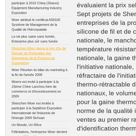
participer à 2010 China (Shanxi)
évaluaient la prix s
Equipment Manufacturing Industry
Sept projets de She
Exposition
Woer attribué le certificat AS9100
entreprises de la p
Système de Management de la
Qualité de l'Aérospatiale
silicone de fil et de
La vie plus saine sans fumée,
nationale, le mancho
Enterprise plus sûr sans fumée
température résistant
Shenzhen Woer gagne le prix d'or de
Dossier de l'Innovation des
nationale, la gaine
Entreprises de la Province du
Guangdong
l'initiative national
Woer Réunion du bilan du marketing à
réfractaire de l'init
la fin de l'année 2008
Woere est invité à participer à la
thermo-rétractable d
15ème Chine Lanzhou foire de
commerce et d’investissement en
nationaux, le volum
2009
pour la gaine thermo
Shenzhen Woer est invitée à
participer à la Septième Exposition
norme de la qualité
Internationale de l'industrie de
l'énergie 2009 Sichuan
ventes au premier r
Un Monde, Un Rêve
d'identification ther
Félicitations, l’entreprise Woer devient