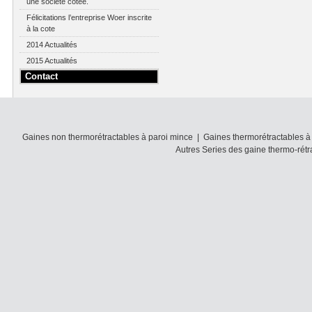
une société cotée.
Félicitations l’entreprise Woer inscrite
à la cote
2014 Actualités
2015 Actualités
Contact
Gaines non thermorétractables à paroi mince
|
Gaines thermorétractables à
Autres Series des gaine thermo-rétr