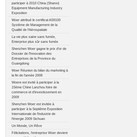
participer à 2010 China (Shanxi)
Equipment Manufacturing Industry
Exposition
Woer attribué le certificat AS9100
Système de Management de la
Qualité de l'Aérospatiale
La vie plus saine sans fumée,
Enterprise plus sûr sans fumée
Shenzhen Woer gagne le prix d'or de
Dossier de l'Innovation des
Entreprises de la Province du
Guangdong
Woer Réunion du bilan du marketing à
la fin de l'année 2008
Woere est invité à participer à la
15ème Chine Lanzhou foire de
commerce et d’investissement en
2009
Shenzhen Woer est invitée à
participer à la Septième Exposition
Internationale de l'industrie de
l'énergie 2009 Sichuan
Un Monde, Un Rêve
Félicitations, l’entreprise Woer devient