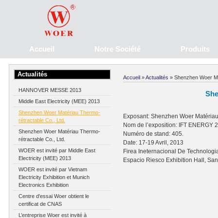
Accueil
Notre Société
Produits
Actualités
Accueil
»
Actualités
» Shenzhen Woer Mat
HANNOVER MESSE 2013
She
Middle East Electricity (MEE) 2013
Shenzhen Woer Matériau Thermo-
Exposant: Shenzhen Woer Matériau 
rétractable Co., Ltd.
Nom de l’exposition: IFT ENERGY 
Shenzhen Woer Matériau Thermo-
Numéro de stand: 405.
rétractable Co., Ltd.
Date: 17-19 Avril, 2013
WOER est invité par Middle East
Firea Ineternacional De Technologi
Electricity (MEE) 2013
Espacio Riesco Exhibition Hall, San
WOER est invité par Vietnam
Electricity Exhibition et Munich
Electronics Exhibition
Centre d'essai Woer obtient le
certificat de CNAS
L’entreprise Woer est invité à