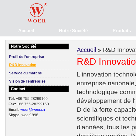
Accueil
Notre Société
Produits
Notre Société
Accueil
» R&D Innovat
Profil de l’entreprise
R&D Innovati
R&D Innovation
L'innovation techno
Service du marché
Vision de l'entreprise
entreprise nationale,
Contact
technologique comme
Tél:
+86 755-28299160
développement de l'
Fax:
+86 755-28299160
D de la forte capaci
Email:
woer@woer.cn
Skype:
woer1998
scientifiques et te
d'années, tous les p