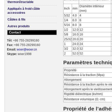
thermorétractable
Diamètre intérieur
Inch
mm
Appliqués à froid câble
(mm)
accessoires
5/32
4.0
4
Câbles & fils
1/4
6.0
6
5/16
8.0
8
Autres produits
1/2
12.0
12
Contact
5/8
16.0
16
25/32
20.0
20
Tél:
+86 755-28299160
1
24.0
24
Fax:
+86 755-28299160
3/2
32.0
32
Email:
woer@woer.cn
2
52.0
52
Skype:
woer1998
Paramètres techni
Propriété
Résistance à la traction (Mpa)
Allongement
Résistance à la traction après le vi
Allongement après le vieillissemen
Rigidité diélectrique (kv/mm)
Résistance volumique (Ω.·cm)
Propriété de l’adhé