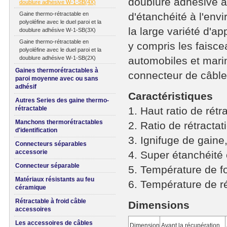
doublure adhésive a
doublure adhésive W-1-SB(4X)
Gaine thermo-rétractable en
d'étanchéité à l'en
polyoléfine avec le duel paroi et la
la large variété d'ap
doublure adhésive W-1-SB(3X)
Gaine thermo-rétractable en
y compris les faisc
polyoléfine avec le duel paroi et la
doublure adhésive W-1-SB(2X)
automobiles et marin
Gaines thermorétractables à
connecteur de câble 
paroi moyenne avec ou sans
adhésif
Caractéristiques
Autres Series des gaine thermo-
rétractable
1. Haut ratio de rétr
Manchons thermorétractables
2. Ratio de rétracta
d'identification
3. Ignifuge de gaine
Connecteurs séparables
accessorie
4. Super étanchéité 
Connecteur séparable
5. Température de 
Matériaux résistants au feu
6. Température de r
céramique
Rétractable à froid câble
Dimensions
accessoires
Les accessoires de câbles
Dimension
Avant la récupération