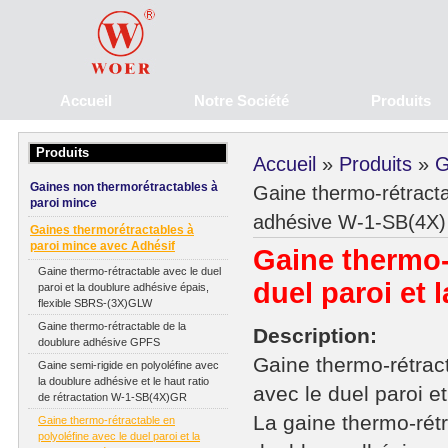
Accueil
Notre Société
Produits
Produits
Accueil
»
Produits
»
G
Gaines non thermorétractables à
Gaine thermo-rétractab
paroi mince
adhésive W-1-SB(4X)
Gaines thermorétractables à
paroi mince avec Adhésif
Gaine thermo-r
Gaine thermo-rétractable avec le duel
duel paroi et
paroi et la doublure adhésive épais,
flexible SBRS-(3X)GLW
Gaine thermo-rétractable de la
Description:
doublure adhésive GPFS
Gaine thermo-rétract
Gaine semi-rigide en polyoléfine avec
la doublure adhésive et le haut ratio
avec le duel paroi e
de rétractation W-1-SB(4X)GR
La gaine thermo-rétr
Gaine thermo-rétractable en
polyoléfine avec le duel paroi et la